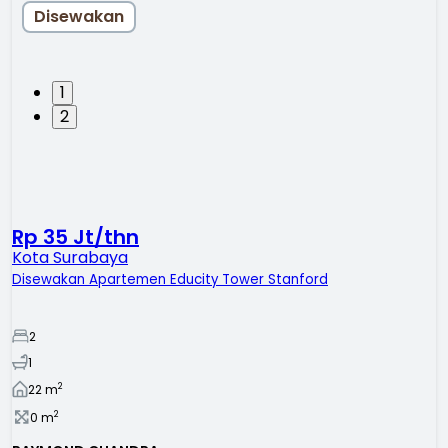
Disewakan
1
2
Rp 35 Jt/thn
Kota Surabaya
Disewakan Apartemen Educity Tower Stanford
2
1
2
22
m
2
0
m