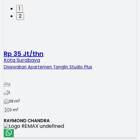
1
2
Rp 35 Jt/thn
Kota Surabaya
Disewakan Apartemen Tanglin Studio Plus
1
1
2
29
m
2
0
m
RAYMOND CHANDRA