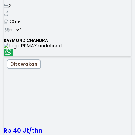
2
1
2
120
m
2
120
m
RAYMOND CHANDRA
Disewakan
Rp 40 Jt/thn