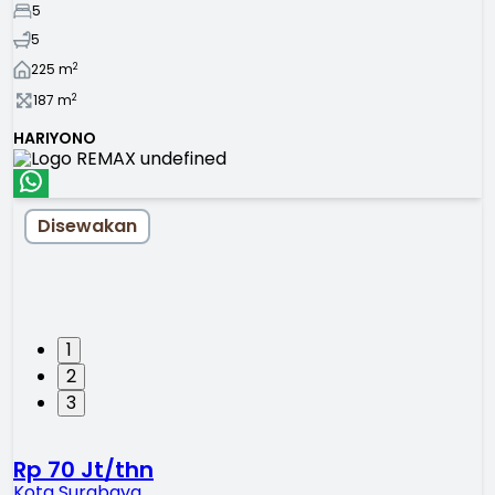
5
5
2
225
m
2
187
m
HARIYONO
Disewakan
1
2
3
Rp 70 Jt/thn
Kota Surabaya