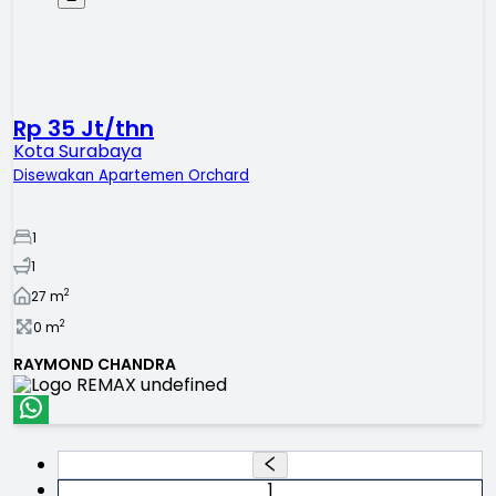
Rp 35 Jt/thn
Kota Surabaya
Disewakan Apartemen Orchard
1
1
2
27
m
2
0
m
RAYMOND CHANDRA
1