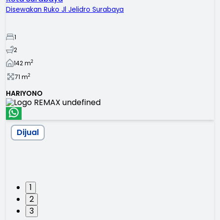
Disewakan Ruko Jl Jelidro Surabaya
1
2
2
142
m
2
71
m
HARIYONO
Dijual
1
2
3