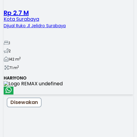
Rp 2.7 M
Kota Surabaya
Dijual Ruko Jl Jelidro Surabaya
1
2
2
142
m
2
71
m
HARIYONO
Disewakan