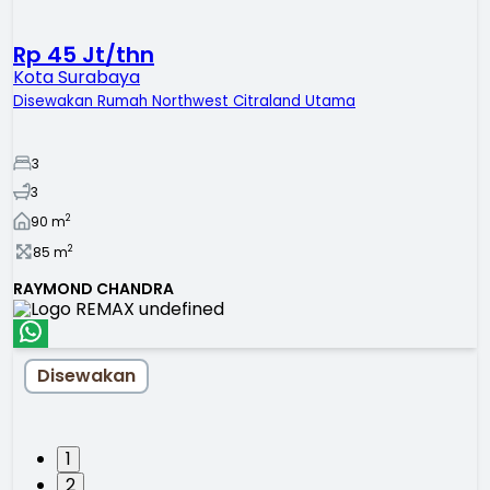
Rp 45 Jt/thn
Kota Surabaya
Disewakan Rumah Northwest Citraland Utama
3
3
2
90
m
2
85
m
RAYMOND CHANDRA
Disewakan
1
2