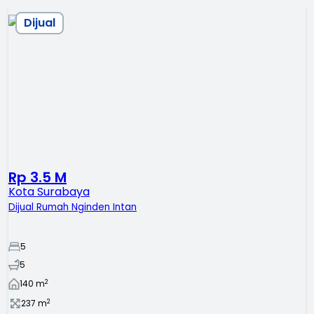
Dijual
Rp 3.5 M
Kota Surabaya
Dijual Rumah Nginden Intan
5
5
2
140
m
2
237
m