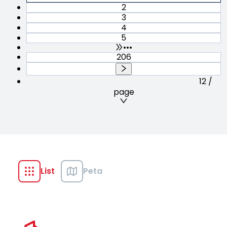
2
3
4
5
•••
206
12 /
page
List
Peta