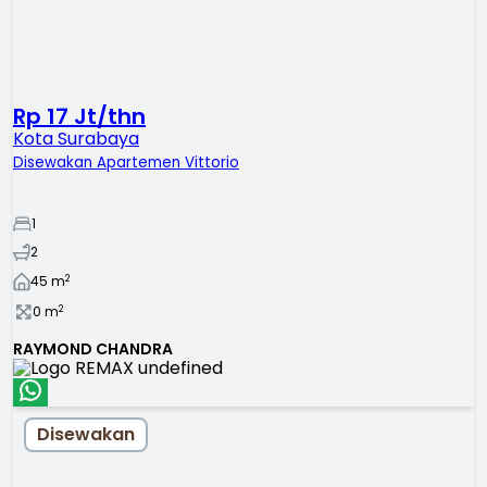
Rp 17 Jt/thn
Kota Surabaya
Disewakan Apartemen Vittorio
1
2
2
45
m
2
0
m
RAYMOND CHANDRA
Disewakan