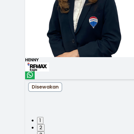
HENNY
Disewakan
1
2