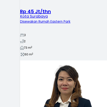
Rp 45 Jt/thn
Kota Surabaya
Disewakan Rumah Eastern Park
3
2
2
73
m
2
60
m