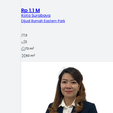
Rp 1.1 M
Kota Surabaya
Dijual Rumah Eastern Park
3
2
2
73
m
2
60
m