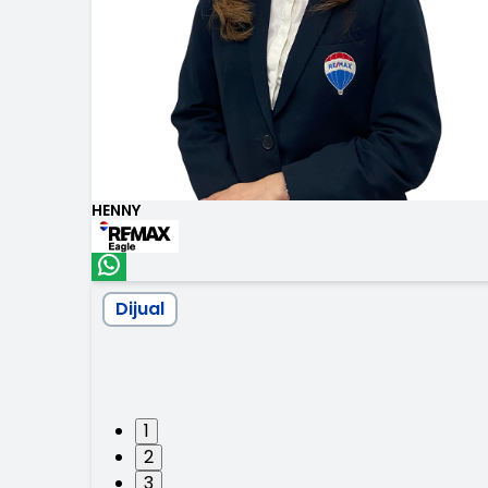
HENNY
Dijual
1
2
3