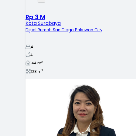
Rp 3 M
Kota Surabaya
Dijual Rumah San Diego Pakuwon City
4
4
2
144
m
2
128
m