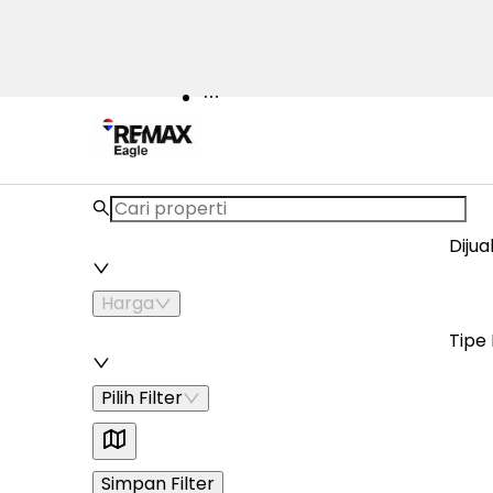
Properti
KPR
Titip Jual
Agen
Blog
Istilah Properti
Lainnya
Dijua
Harga
Tipe 
Pilih Filter
Simpan Filter