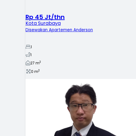
Rp 45 Jt/thn
Kota Surabaya
Disewakan Apartemen Anderson
1
1
2
27
m
2
0
m