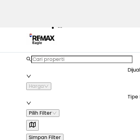
Properti
KPR
Titip Jual
Agen
Blog
Istilah Properti
Lainnya
Dijua
Harga
Tipe 
Pilih Filter
Simpan Filter