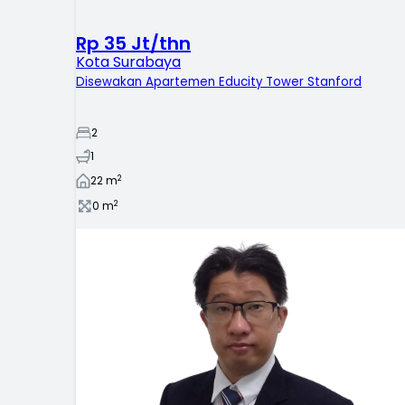
Rp 35 Jt/thn
Kota Surabaya
Disewakan Apartemen Educity Tower Stanford
2
1
2
22
m
2
0
m