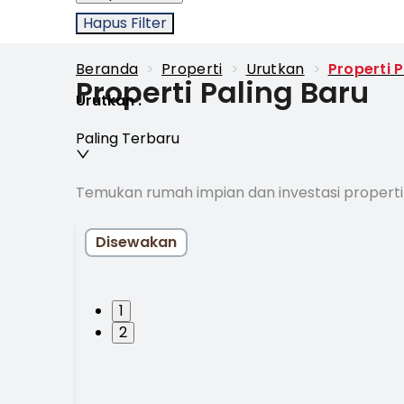
Hapus Filter
Beranda
>
Properti
>
Urutkan
>
Properti 
Properti Paling Baru
Urutkan
:
Paling Terbaru
Temukan rumah impian dan investasi properti
Disewakan
1
2