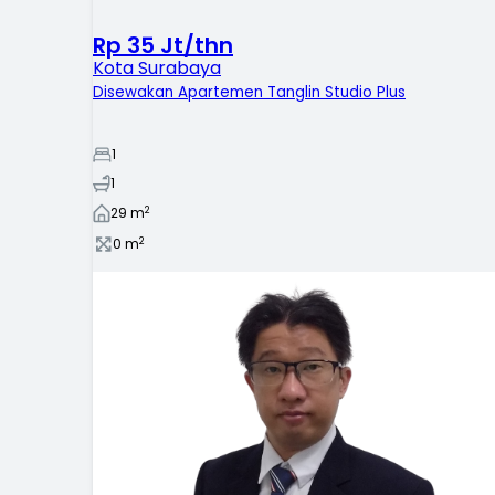
Rp 35 Jt/thn
Kota Surabaya
Disewakan Apartemen Tanglin Studio Plus
1
1
2
29
m
2
0
m